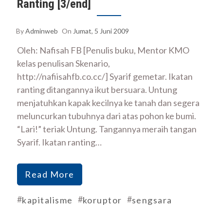
Ranting [3/end]
By
Adminweb
On
Jumat, 5 Juni 2009
Oleh: Nafisah FB [Penulis buku, Mentor KMO
kelas penulisan Skenario,
http://nafiisahfb.co.cc/] Syarif gemetar. Ikatan
ranting ditangannya ikut bersuara. Untung
menjatuhkan kapak kecilnya ke tanah dan segera
meluncurkan tubuhnya dari atas pohon ke bumi.
“Lari!” teriak Untung. Tangannya meraih tangan
Syarif. Ikatan ranting…
Read More
#
#
#
kapitalisme
koruptor
sengsara