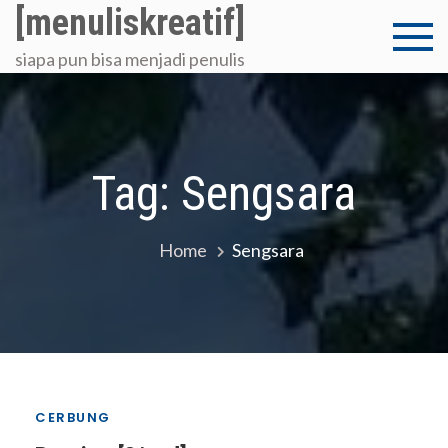
Skip
[menuliskreatif]
to
siapa pun bisa menjadi penulis
content
Tag:
Sengsara
Home
Sengsara
CERBUNG