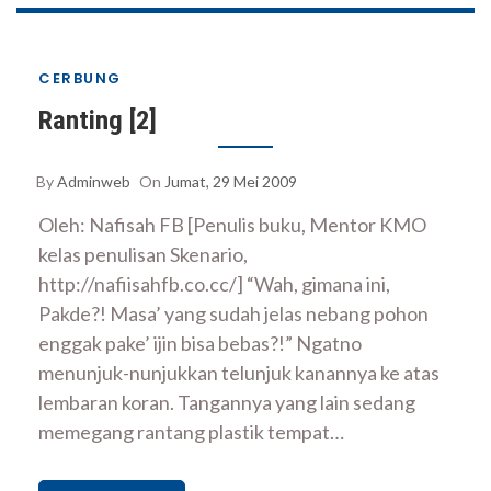
CERBUNG
Ranting [2]
By
Adminweb
On
Jumat, 29 Mei 2009
Oleh: Nafisah FB [Penulis buku, Mentor KMO
kelas penulisan Skenario,
http://nafiisahfb.co.cc/] “Wah, gimana ini,
Pakde?! Masa’ yang sudah jelas nebang pohon
enggak pake’ ijin bisa bebas?!” Ngatno
menunjuk-nunjukkan telunjuk kanannya ke atas
lembaran koran. Tangannya yang lain sedang
memegang rantang plastik tempat…